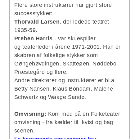
Flere store instruktører har gjort store
successtykker:
Thorvald Larsen
, der ledede teatret
1935-59.
Preben Harris
- var skuespiller
og teaterleder i årene 1971-2001. Han er
skabren af folkelige stykker som
Gøngehøvdingen, Skatteøen, Nøddebo
Præstegård og flere.
Andre direktører og instruktører er bl.a.
Betty Nansen, Klaus Bondam, Malene
Schwartz og Waage Sandø.
Omvisning:
Kom med på en Folketeater
omvisning - fra kælder til kvist og bag
scenen.
Se kommende omvisninger her