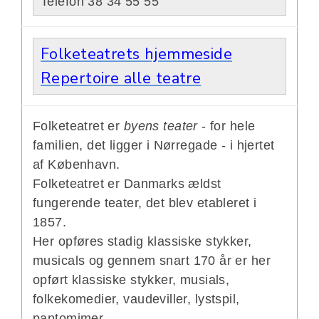
Telefon 38 34 55 55
Folketeatrets hjemmeside
Repertoire alle teatre
Folketeatret er
byens teater
- for hele
familien, det ligger i Nørregade - i hjertet
af København.
Folketeatret er Danmarks ældst
fungerende teater, det blev etableret i
1857.
Her opføres stadig klassiske stykker,
musicals og g
ennem snart 170 år er her
opført klassiske stykker, musials,
folkekomedier, vaudeviller, lystspil,
pantomimer.