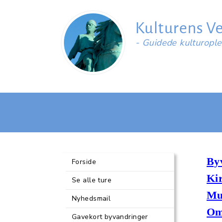
Kulturens V
- Guidede kulturopl
By
Forside
Ki
Se alle ture
Mu
Nyhedsmail
Om
Gavekort byvandringer