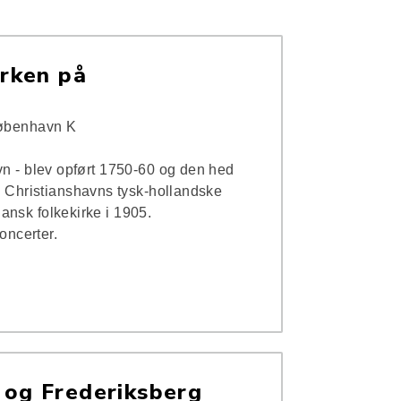
irken på
København K
vn - blev opført 1750-60 og den hed
l Christianshavns tysk-hollandske
ansk folkekirke i 1905.
koncerter.
 og Frederiksberg