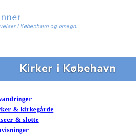
enner
evelser i København og omegn.
Kirker i Købehavn
vandringer
rker & kirkegårde
seer & slotte
visninger