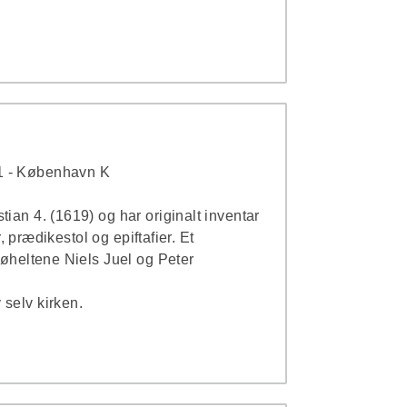
1 - København K
ian 4. (1619) og har originalt inventar
er, prædikestol og epiftafier. Et
søheltene Niels Juel og Peter
selv kirken.