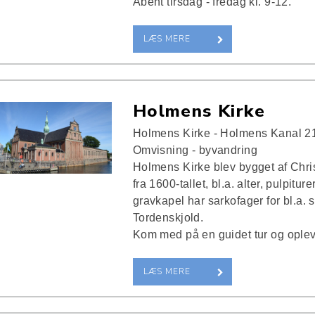
Åbent tirsdag - fredag kl. 9-12.
LÆS MERE
Holmens Kirke
Holmens Kirke - Holmens Kanal 2
Omvisning - byvandring
Holmens Kirke blev bygget af Christ
fra 1600-tallet, bl.a. alter, pulpitur
gravkapel har sarkofager for bl.a. 
Tordenskjold.
Kom med på en guidet tur og oplev 
LÆS MERE