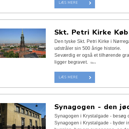
LÆS MERE
Skt. Petri Kirke Kø
Den tyske Skt. Petri Kirke i Nørre
udstråler sin 500 årige historie.
Seværdig er også et tilhørende gr
ligger begravet.
Skro
LÆS MERE
Synagogen - den jø
Synagogen i Krystalgade - besøg 
Synagogen i Krystalgade - byder i