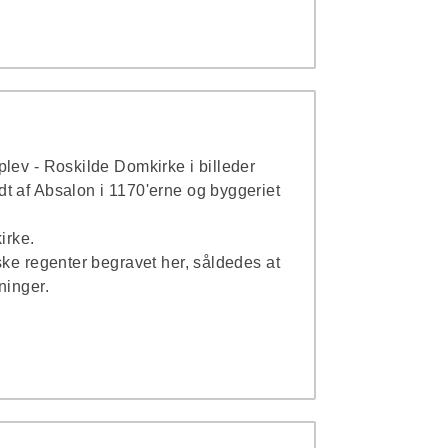
lev - Roskilde Domkirke i billeder
t af Absalon i 1170'erne og byggeriet
irke.
ske regenter begravet her, såldedes at
nninger.