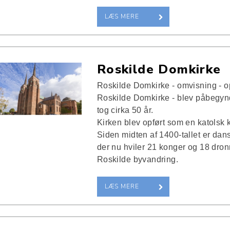
LÆS MERE
Roskilde Domkirke
Roskilde Domkirke - omvisning - op
Roskilde Domkirke - blev påbegynd
tog cirka 50 år.
Kirken blev opført som en katolsk k
Siden midten af 1400-tallet er dan
der nu hviler 21 konger og 18 dro
Roskilde byvandring.
LÆS MERE