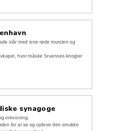
benhavn
gade står med sine røde mursten og
avkapel, hvor måske Sruenses knogler
diske synagoge
og omvisning
nden for at se og opleve den smukke