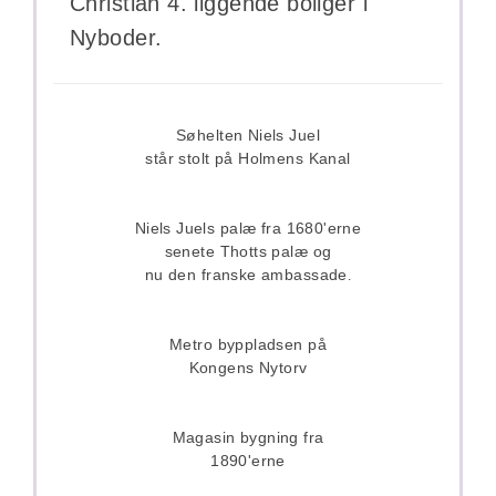
Christian 4. liggende boliger i
Nyboder.
Søhelten Niels Juel
står stolt på Holmens Kanal
Niels Juels palæ fra 1680'erne
senete Thotts palæ og
nu den franske ambassade
.
Metro byppladsen på
Kongens Nytorv
Magasin bygning fra
1890'erne