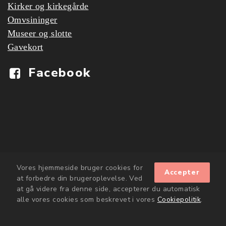
Kirker og kirkegårde
Omvsininger
Museer og slotte
Gavekort
Facebook
Vores hjemmeside bruger cookies for
Accepter
at forbedre din brugeroplevelse. Ved
at gå videre fra denne side, accepterer du automatisk
alle vores cookies som beskrevet i vores
Cookiepolitik
.
Copyright © kulturensvenner.dk 2020
expand_less
Cookiepolitik