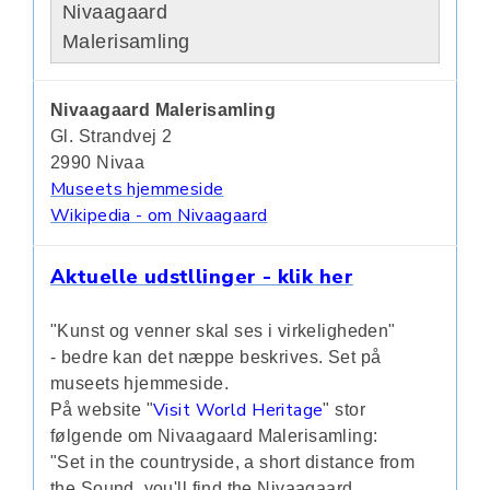
Nivaagaard
Malerisamling
Nivaagaard Malerisamling
Gl. Strandvej 2
2990 Nivaa
Museets hjemmeside
Wikipedia - om Nivaagaard
Aktuelle udstllinger - klik her
"Kunst og venner skal ses i virkeligheden"
- bedre kan det næppe beskrives. Set på
museets hjemmeside.
Visit World Heritage
På website "
" stor
følgende om Nivaagaard Malerisamling:
"Set in the countryside, a short distance from
the Sound, you'll find the Nivaagaard