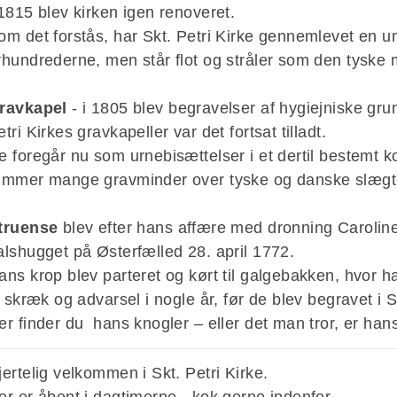
 1815 blev kirken igen renoveret.
om det forstås, har Skt. Petri Kirke gennemlevet en 
rhundrederne, men står flot og stråler som den tysk
ravkapel
- i 1805 blev begravelser af hygiejniske grun
etri Kirkes gravkapeller var det fortsat tilladt.
e foregår nu som urnebisættelser i et dertil bestemt 
ummer mange gravminder over tyske og danske slægt
truense
blev efter hans affære med d
ronning Carolin
alshugget på Østerfælled 28. april 1772.
ans krop blev parteret og kørt til galgebakken, hvor 
il skræk og advarsel i nogle år, før de blev begravet i
S
er finder du hans knogler – eller det man tror, er han
jertelig velkommen i Skt. Petri Kirke.
er er åbent i dagtimerne - kok gerne indenfor.