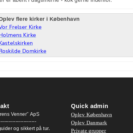
Oplev flere kirker i København
Vor Frelser Kirke
Holmens Kirke
Kastelskirken
Roskilde Domkirke
akt
Quick admin
urens Venner" ApS
Oplev København
-----------------------
Oplev Danmark
guider og sikkert på tur.
Private grupper