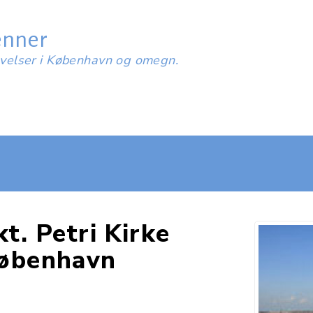
enner
evelser i København og omegn.
kt. Petri Kirke
øbenhavn