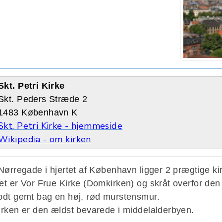
Skt. Petri Kirke
Skt. Peders Stræde 2
1483 København K
Skt. Petri Kirke - hjemmeside
Wikipedia - om kirken
 Nørregade i hjertet af København ligger 2 prægtige ki
et er Vor Frue Kirke (Domkirken) og skråt overfor den 
odt gemt bag en høj, rød murstensmur.
irken er den ældst bevarede i middelalderbyen.