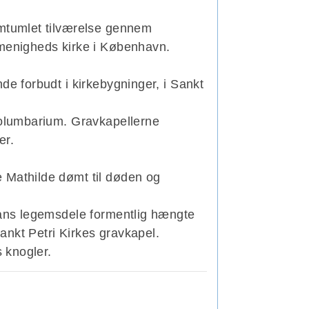
umtumlet tilværelse gennem
e menigheds kirke i København.
de forbudt i kirkebygninger, i Sankt
kolumbarium. Gravkapellerne
er.
e Mathilde dømt til døden og
hans legemsdele formentlig hængte
ankt Petri Kirkes gravkapel.
s knogler.