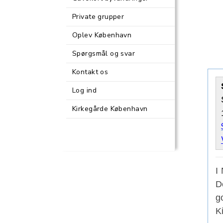
Private grupper
Oplev København
Spørgsmål og svar
Kontakt os
Log ind
Kirkegårde København
I
D
g
K