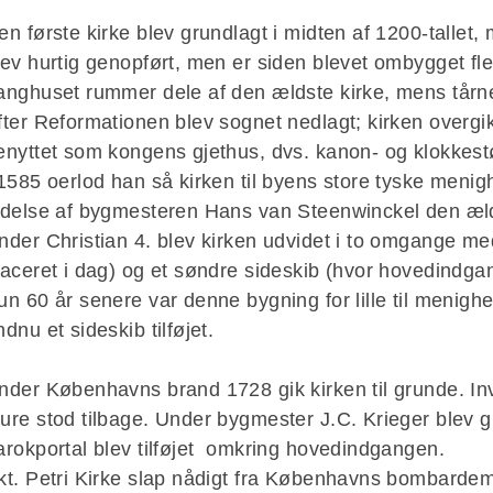
en første kirke blev grundlagt i midten af 1200-tallet
lev hurtig genopført, men er siden blevet ombygget fl
anghuset rummer dele af den ældste kirke, mens tårnet
fter Reformationen blev sognet nedlagt; kirken overgik
enyttet som kongens gjethus, dvs. kanon- og klokkest
 1585 oerlod han så kirken til byens store tyske meni
edelse af bygmesteren Hans van Steenwinckel den æl
nder Christian 4. blev kirken udvidet i to omgange med
laceret i dag) og et søndre sideskib (hvor hovedindgan
un 60 år senere var denne bygning for lille til menigh
ndnu et sideskib tilføjet.
nder Københavns brand 1728 gik kirken til grunde. In
ure stod tilbage. Under bygmester J.C. Krieger blev
arokportal blev tilføjet omkring hovedindgangen.
kt. Petri Kirke slap nådigt fra Københavns bombarde