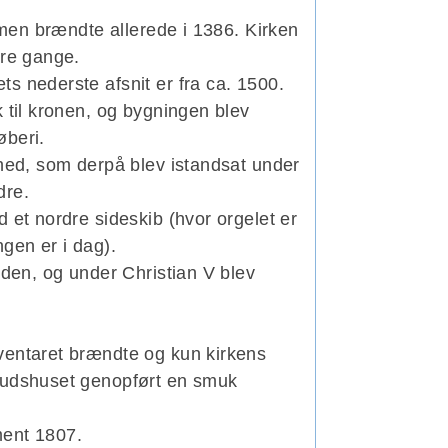
, men brændte allerede i 1386. Kirken
ere gange.
s nederste afsnit er fra ca. 1500.
 til kronen, og bygningen blev
øberi.
ghed, som derpå blev istandsat under
dre.
 et nordre sideskib (hvor orgelet er
gen er i dag).
eden, og under Christian V blev
ventaret brændte og kun kirkens
 gudshuset genopført en smuk
ment 1807.