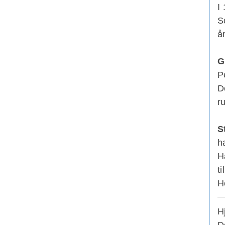
I
S
å
G
P
D
r
S
h
H
t
H
H
D