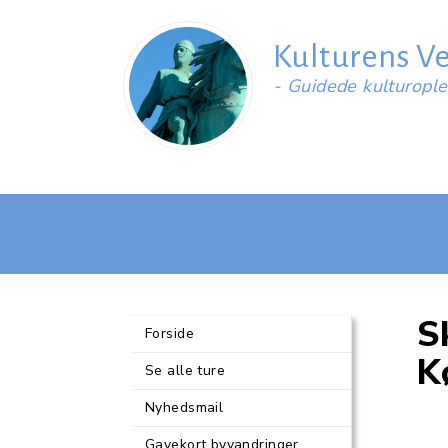
Kulturens V
- Guidede kulturopl
S
Forside
K
Se alle ture
Nyhedsmail
Gavekort byvandringer