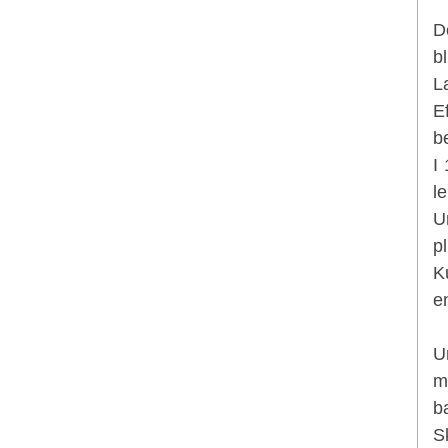
D
b
L
E
b
I
l
U
p
K
e
U
m
b
S