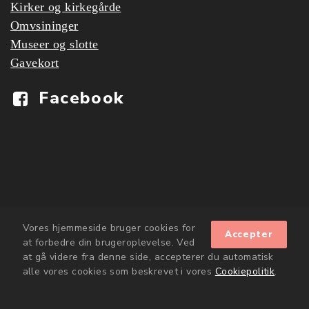
Kirker og kirkegårde
Omvsininger
Museer og slotte
Gavekort
Facebook
Vores hjemmeside bruger cookies for
Accepter
at forbedre din brugeroplevelse. Ved
at gå videre fra denne side, accepterer du automatisk
alle vores cookies som beskrevet i vores
Cookiepolitik
.
Copyright © kulturensvenner.dk 2020
expand_less
Cookiepolitik