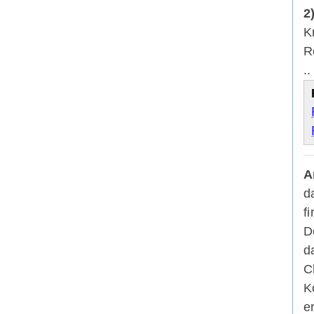
2
K
R
..
A
d
f
D
d
C
K
e