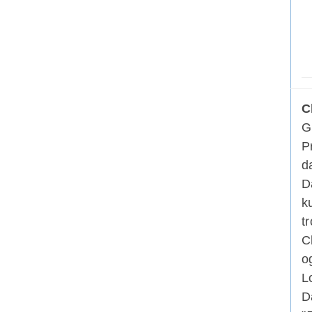
C
G
P
d
D
k
t
C
o
L
D