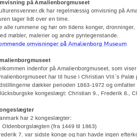
mvisning på Amalienborgmuseet
ulturensvenner.dk har regelmæssig omvisning på Am
uren tager lidt over en time.
e alle rummene og hør om tidens konger, dronninger, 
ed møbler, malerier og andre pyntegenstande.
ommende omvisninger på Amalienborg Museum
malienborgmuseet
elkommen indenfor på Amalienborgmuseet, som viser 
malienborgmuseet har til huse i Christian VIII`s Palæ
dstillingerne dækker perioden 1863-1972 og omfatter f
lücksburgske kongeslægt: Christian 9., Frederik 8., Ch
ongeslægter
anmark har 2 kongeslægter:
)
Oldenborgslægten (fra 1449 til 1863)
rederik 7. var sidste konge og han havde ingen efte