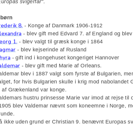
Europas svigerfar
".
 børn
rederik 8.
- Konge af Danmark 1906-1912
lexandra
- blev gift med Edvard 7. af England og ble
eorg 1.
- blev valgt til græsk konge i 1864
agmar
- blev kejserinde af Rusland
hyra
- gift ind i kongehuset kongeriget Hannover
aldemar
- blev gift med Marie af Orleans.
aldemar blev i 1887 valgt som fyrste af Bulgarien, me
alget, for hvis Bulgarien skulle i krig mod nabolande
. af Grækenland var konge.
aldemars hustru prinsesse Marie var imod at rejse til 
 1905 blev Valdemar nævnt som koneemne i Norge, men d
runde.
å ikke uden grund er Christian 9. benævnt Europas svi