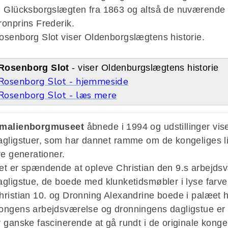
)
Glücksborgslægten fra 1863 og altså de nuværende 
ronprins Frederik.
osenborg Slot viser Oldenborgslægtens historie.
Rosenborg Slot
- viser Oldenburgslægtens historie
Rosenborg Slot - hjemmeside
Rosenborg Slot - læs mere
malienborgmuseet
åbnede i 1994 og udstillinger vis
agligstuer, som har dannet ramme om de kongeliges l
ire generationer.
et er spændende at opleve Christian den 9.s arbejd
agligstue, de
boede med klunketidsmøbler i lyse farve
hristian 10. og Dronning Alexandrine boede i palæet 
ongens arbejdsværelse og dronningens dagligstue er g
r ganske fascinerende at gå rundt i de originale kongel