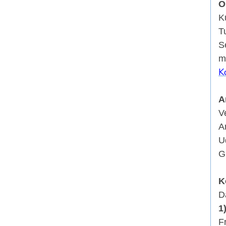
O
K
T
S
m
K
A
V
A
U
G
K
D
1
F