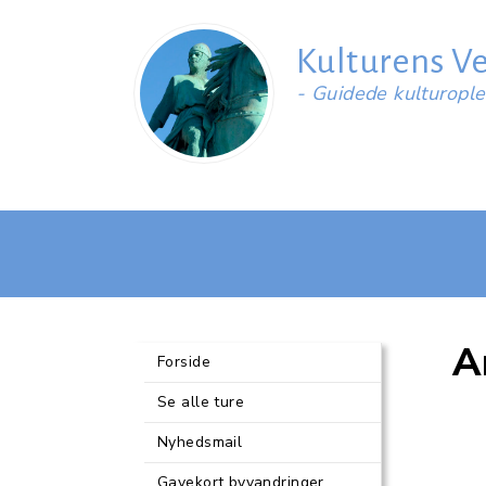
Kulturens V
- Guidede kulturopl
A
Forside
Se alle ture
Nyhedsmail
Gavekort byvandringer