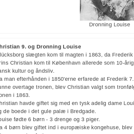
Dronning Louise
hristian 9. og Dronning Louise
lücksborg slægten kom til magten i 1863, da Frederik 
rins Christian kom til København allerede som 10-årig
ansk kultur og åndsliv.
a man efterhånden i 1850'erne erfarede at Frederik 7.
unne overtage tronen, blev Christian valgt som tronfø
ronen i 1863.
hristian havde giftet sig med en tysk adelig dame Lo
g de boede i det gule palæ i Bredgade.
ouise fødte 6 børn - 3 drenge og 3 piger.
a 4 børn blev giftet ind i europæiske kongehuse, blev