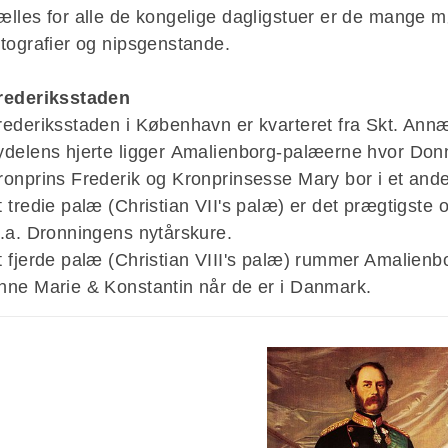
ælles for alle de kongelige dagligstuer er de mange m
otografier og nipsgenstande.
rederiksstaden
rederiksstaden i København er kvarteret fra Skt. Annæ
ydelens hjerte ligger Amalienborg-palæerne hvor D
on
ronprins Frederik og Kronprinsesse Mary bor i et and
t tredie palæ (Christian VII's palæ) er det prægtigste 
l.a. Dronningens nytårskure.
t fjerde palæ (Christian VIII's palæ) rummer Amalienb
nne Marie & Konstantin når de er i Danmark.