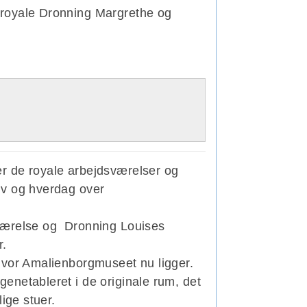
royale Dronning Margrethe og
er de royale arbejdsværelser og
iv og hverdag over
sværelse og Dronning Louises
r.
hvor Amalienborgmuseet nu ligger.
enetableret i de originale rum, det
ige stuer.