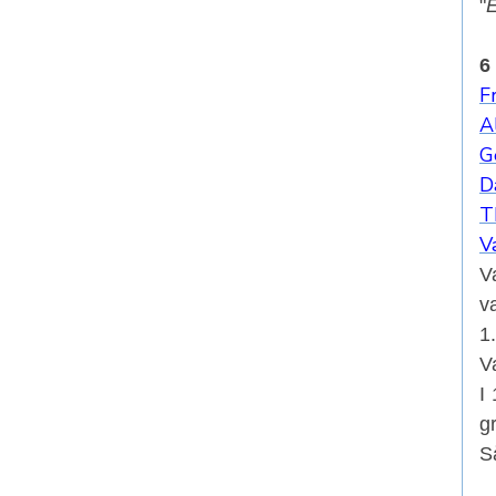
"
6
F
A
G
D
T
V
V
v
1
V
I
g
S