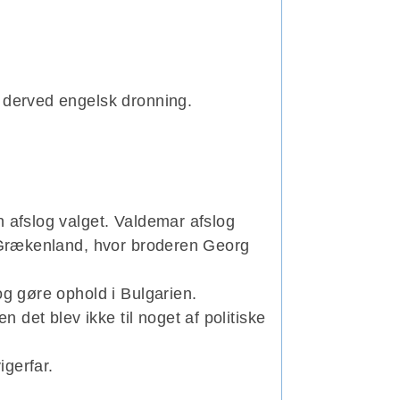
v derved engelsk dronning.
n afslog valget. Valdemar afslog
t Grækenland, hvor broderen Georg
og gøre ophold i Bulgarien.
et blev ikke til noget af politiske
gerfar.