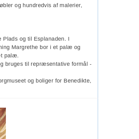
øbler og hundredvis af malerier,
 Plads og til Esplanaden. I
ning Margrethe bor i et palæ og
et palæ.
og bruges til repræsentative formål -
orgmuseet og boliger for Benedikte,