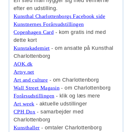
En sted man hygger sig med vennerne
efter en udstilling.
Kunsthal Charlottenborgs Facebook side
Kunstnernes Forårsudstillingen
Copenhagen Card
- kom gratis ind med
dette kort
Kunstakademiet
- om ansatte på Kunsthal
Charlottenborg
AOK.dk
Artsy.net
Art and culture
- om Charlottenborg
Wall Street Magasin
- om Charlottenborg
Forårsudstillingen
- klik og læs mere
Art week
- aktuelle udstillinger
CPH Dox
- samarbejder med
Charlottenborg
Kunsthaller
- omtaler Charlottenborg