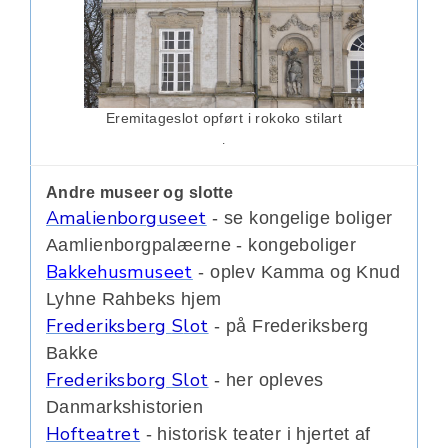
Eremitageslot opført i rokoko stilart
.
Andre museer og slotte
Amalienborguseet
- se kongelige boliger
Aamlienborgpalæerne
- kongeboliger
Bakkehusmuseet
- oplev Kamma og Knud
Lyhne Rahbeks hjem
Frederiksberg
S
lot
- på Frederiksberg
Bakke
Frederiksborg Slot
- her opleves
Danmarkshistorien
Hofteatret
- historisk teater i hjertet af