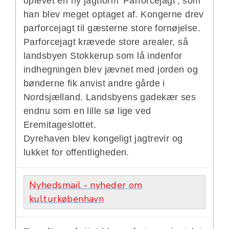
oplevet en ny jagtform 'Parforcejagt', som
han blev meget optaget af.
Kongerne drev
parforcejagt til gæsterne store fornøjelse.
Parforcejagt krævede store arealer, så
l
andsbyen Stokkerup som lå indenfor
indhegningen blev jævnet med jorden og
bønderne fik anvist andre gårde i
Nordsjælland. Landsbyens gadekær ses
endnu som en lille sø lige ved
Eremitageslottet.
Dyrehaven blev kongeligt jagtrevir og
lukket for offentligheden.
Nyhedsmail - nyheder om
kulturkøbenhavn