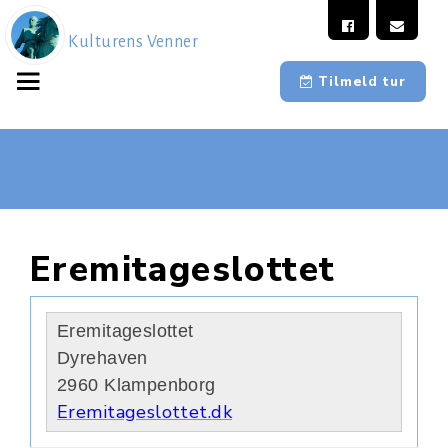
Kulturens Venner
Tilmeld tur
Eremitageslottet
Eremitageslottet
Dyrehaven
2960 Klampenborg
Eremitageslottet.dk