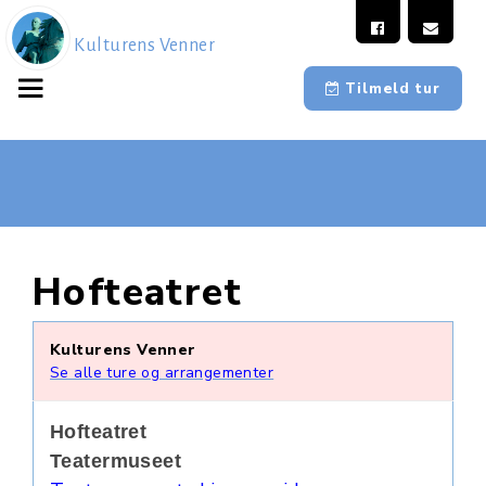
Kulturens Venner
Tilmeld tur
Hofteatret
Kulturens Venner
Se alle ture og arrangementer
Hofteatret
Teatermuseet